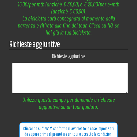
15,00/per mtb (anzichè € 30,00) e € 25,00/per e-mtb
(anzichè € 50,00).
La bicicletta sarà consegnata al momento della
partenza e ritirata alla fine del tour. Clicca su NO, se
hai già la tua bicicletta.
Richieste aggiuntive
Richieste aggiuntive
Utilizza questo campo per domande o richieste
aggiuntive su un tour guidato.
Cliccando su "INVIA" confermo di aver letto le cose importanti
da sapere prima di prenotare un tour e accetto le condizioni