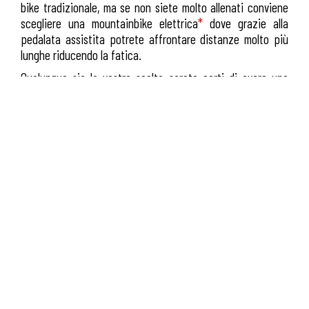
bike tradizionale, ma se non siete molto allenati conviene
scegliere una mountainbike elettrica
*
dove grazie alla
pedalata assistita potrete affrontare distanze molto più
lunghe riducendo la fatica.
Qualunque sia la vostra scelta sarete certi di avere una
bicicletta di qualità, robusta, sicura e affidabile per fare
delle escursioni da soli o un tour guidato alla scoperta degli
angoli più suggestivi della Toscana.
*
Noleggio solo in abbinamento ad un tour guidato.
Noleggia una bicicletta