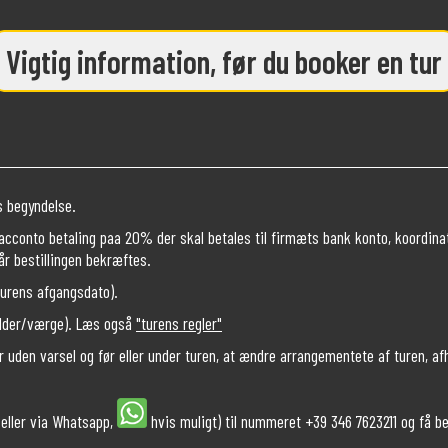
Vigtig information, før du booker en tur
s begyndelse.
acconto betaling paa 20% der skal betales til firmæts bank konto, koordinat
år bestillingen bekræftes.
turens afgangsdato).
ælder/værge). Læs også
"turens regler"
r uden varsel og før eller under turen, at ændre arrangementete af turen, af
s eller via Whatsapp,
hvis muligt) til nummeret +39 346 7623211 og få b