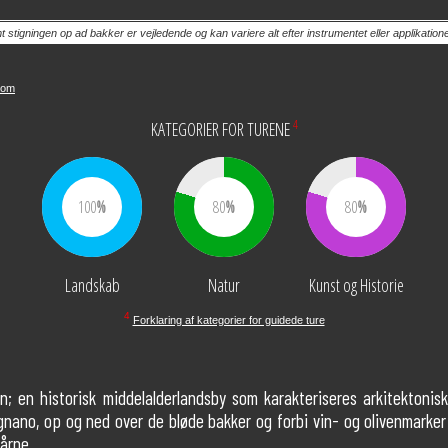
tigningen op ad bakker er vejledende og kan variere alt efter instrumentet eller applikation
com
4
KATEGORIER FOR TURENE
100
80
80
Landskab
Natur
Kunst og Historie
4
Forklaring af kategorier for guidede ture
; en historisk middelalderlandsby som karakteriseres arkitektoni
gnano, op og ned over de bløde bakker og forbi vin- og olivenmarker
årne.