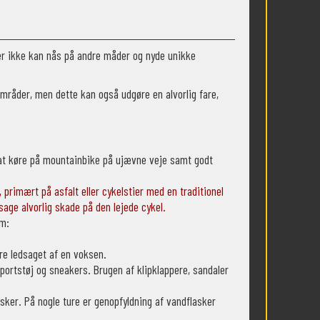
der ikke kan nås på andre måder og nyde unikke
områder, men dette kan også udgøre en alvorlig fare,
l at køre på mountainbike på ujævne veje samt godt
 primært på asfalt eller cykelstier med en traditionel
sage alvorlig skade på den lejede cykel.
rm:
e ledsaget af en voksen.
 sportstøj og sneakers. Brugen af klipklappere, sandaler
asker. På nogle ture er genopfyldning af vandflasker