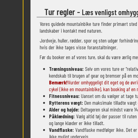
Tur regler -
Læs venligst omhygg
Vores guidede mountainbike ture finder primært sted p
landskaber i kontakt med naturen.
Jordveje, huller, rødder, spor og sten udgør forhindr
hvis der ikke tages visse foranstaltninger.
Før du booker en af vores ture, skal du være ærlig me
Træningsniveau:
Selv om vores ture er “relat
kendskab til brugen af gear og bremser på en m
Bemærk!
Vurder omhyggeligt dit eget og de øvrig
cykel (ikke en mountainbike), kan booking af en m
Fitnessniveau:
Uanset om du vælger at tage tur
Rytterens vægt:
Den maksimale tilladte vægt 
Alder og højde:
Deltageren skal mindst være 1
Påklædning:
Vælg altid tøj der passer til rute
og lange klæder er ikke tilladt.
Vandflaske:
Vandflaske medfølger ikke. Det er 
ikke muligt undervejs.