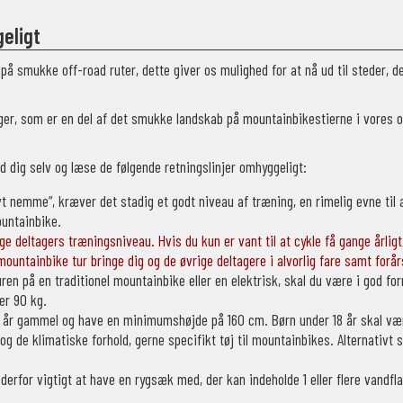
eligt
å smukke off-road ruter, dette giver os mulighed for at nå ud til steder, 
inger, som er en del af det smukke landskab på mountainbikestierne i vores 
d dig selv og læse de følgende retningslinjer omhyggeligt:
ivt nemme”, kræver det stadig et godt niveau af træning, en rimelig evne ti
ountainbike.
e deltagers træningsniveau. Hvis du kun er vant til at cykle få gange årligt,
ountainbike tur bringe dig og de øvrige deltagere i alvorlig fare samt forår
en på en traditionel mountainbike eller en elektrisk, skal du være i god fo
er 90 kg.
4 år gammel og have en minimumshøjde på 160 cm. Børn under 18 år skal vær
n og de klimatiske forhold, gerne specifikt tøj til mountainbikes. Alternativt
derfor vigtigt at have en rygsæk med, der kan indeholde 1 eller flere vandfl