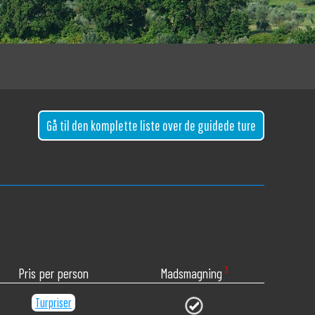
Gå til den komplette liste over de guidede ture
Pris per person
Madsmagning
³
Turpriser