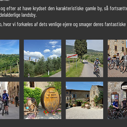
g efter at have krydset den karakteristiske gamle by, så fortsætter
elalderlige landsby.
, hvor vi forkæles af dets venlige ejere og smager deres fantastiske v
.
.
.
.
.
.
.
.
.
.
.
.