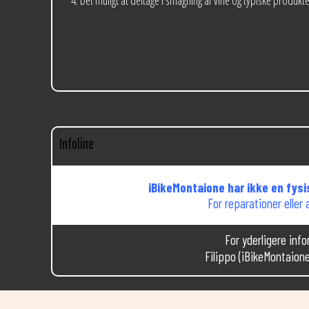
Det muligt at deltage i smagning af vine og typiske produk
Infoline
iBikeMontaione har ikke en fysi
For reparationer eller
For yderligere inf
Filippo (iBikeMontaione