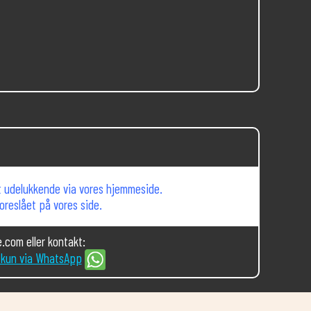
st udelukkende via vores hjemmeside.
foreslået på vores side.
.com eller kontakt:
 kun via WhatsApp