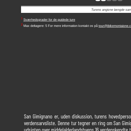
Turens angivne længde samt s
¹
Sværhedsgrader for de guidede ture
²
Max deltagere: 5
For mere information kontakt os på
tour@ibikemontaione.
San Gimignano er, uden diskussion, turens hovedperson
verdensarvsliste. Denne tur tegner en ring om San Gimi
udsigten over middelalderlandsbyens 16 verdenskendte t