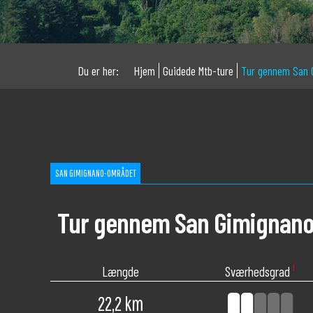
Du er her:
Hjem
Guidede Mtb-ture
Tur gennem San 
SAN GIMIGNANO-OMRÅDET
Tur gennem San Gimignano
Længde
Sværhedsgrad
¹
22,2 km