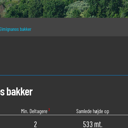
Gimignanos bakker
s bakker
Min. Deltagere
²
Samlede højde op
2
533 mt.