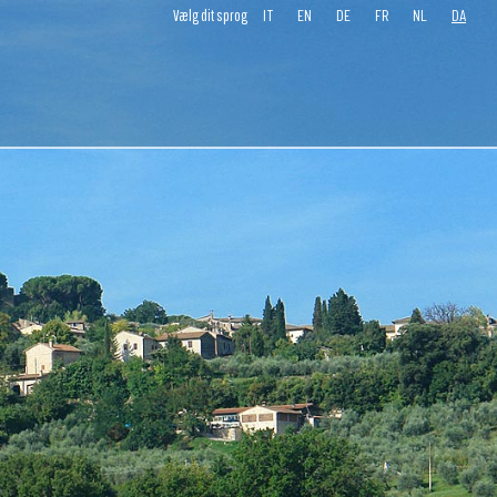
IT
EN
DE
FR
NL
DA
Vælg dit sprog