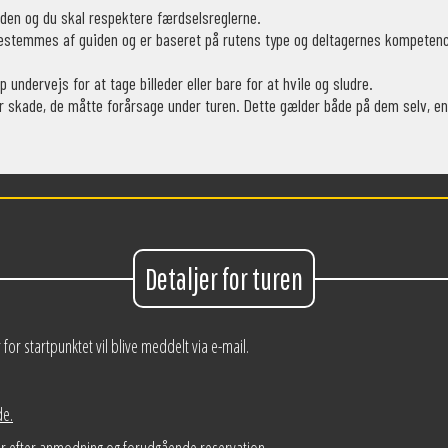
iden og du skal respektere færdselsreglerne.
stemmes af guiden og er baseret på rutens type og deltagernes kompetence
p undervejs for at tage billeder eller bare for at hvile og sludre.
er skade, de måtte forårsage under turen. Dette gælder både på dem selv, en
Detaljer for turen
for startpunktet vil blive meddelt via e-mail.
de.