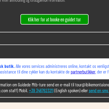
ter efter anmodning og forudgående reservation.
Klik her for at booke en guidet tur
sk butik.
Alle vores services administreres online, kontakt os venlig
 assistance til dine cykler kan du kontakte de
partnerbutikker
, der er 
ormation om Guidede Mtb-ture send en e-mail til tour@ibikemontaione
.com staff) Mobil.
+39 3467623211
(English spoken) eller
send en sms