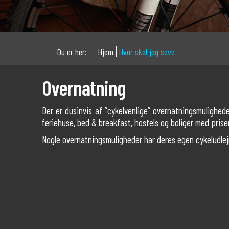
Du er her:
Hjem
Hvor skal jeg sove
Overnatning
Der er dusinvis af ”cykelvenlige” overnatningsmuligheder
feriehuse, bed & breakfast, hostels og boliger med priser
Nogle overnatningsmuligheder har deres egen cykeludlejni