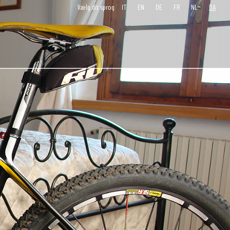
Vælg dit sprog
IT
EN
DE
FR
NL
DA