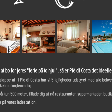
.
.
at bo for jeres "ferie på to hjul", så er Piè di Costa det ideell
slappe af. I Piè di Costa har vi 5 lejligheder udstyret med alle bek
rkelig uforglemmelig.
 på kun 500 meter
, tillade dig at nå restauranter, supermarkeder, butik
e på vores ladestation.