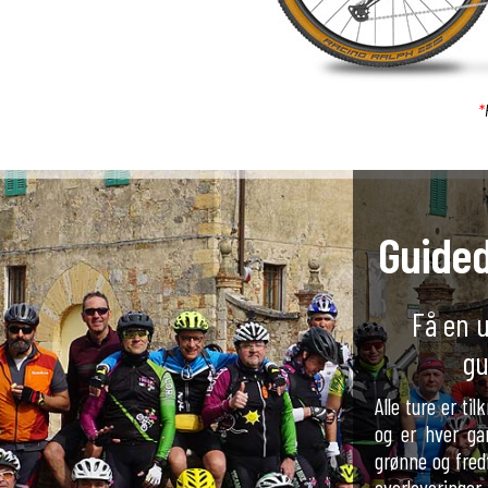
*
Guided
Få en u
gu
Alle ture er ti
og er hver ga
grønne og fred
overleveringe