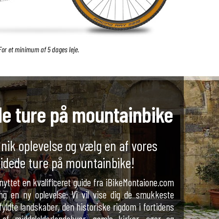
For et minimum af 5 dages leje.
e ture på mountainbike
nik oplevelse og vælg en af vores
idede ture på mountainbike!
lknyttet en kvalificeret guide fra iBikeMontaione.com
ng en ny oplevelse: Vi vil vise dig de smukkeste
fyldte landskaber, den historiske rigdom i fortidens
r af middelalderlandsbyer, gamle kirker, søer og