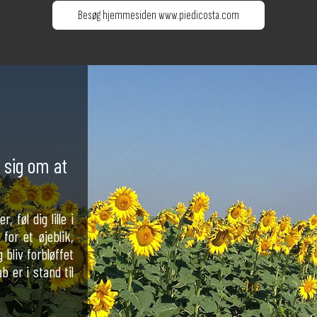
Besøg hjemmesiden www.piedicosta.com
 sig om at
, føl dig lille i
for et øjeblik,
 bliv forbløffet
 er i stand til