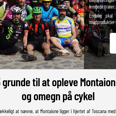
krogede træer.
Endelig ska
madprodukter f
 grunde til at opleve Montaio
og omegn på cykel
ækkeligt at nævne, at Montaione ligger i hjertet af Toscana med k