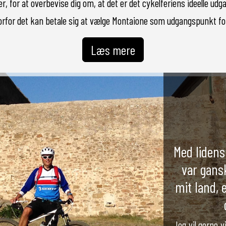
, for at overbevise dig om, at det er det cykelferiens ideelle ud
hvorfor det kan betale sig at vælge Montaione som udgangspunkt for
Læs mere
Med lidens
var gans
mit land, 
Jeg vil gerne v