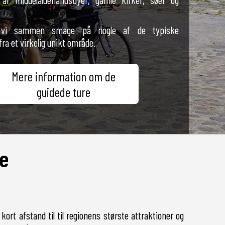
l vi sammen smage på nogle af de typiske
ra et virkelig unikt område.
Mere information om de
guidede ture
ne
ort afstand til til regionens største attraktioner og