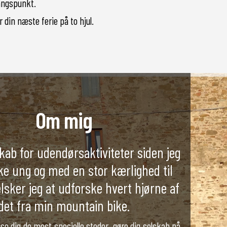
gangspunkt.
 din næste ferie på to hjul.
Om mig
kab for udendørsaktiviteter siden jeg
ke ung og med en stor kærlighed til
elsker jeg at udforske hvert hjørne af
det fra min mountain bike.
ise dig de mest specielle steder, gøre dig selskab på