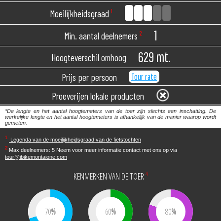
Moeilijkheidsgraad
¹
1
Min. aantal deelnemers
²
629 mt.
Hoogteverschil omhoog
Tour rate
Prijs per persoon
Proeverijen lokale producten
*De lengte en het aantal hoogtemeters van de toer zijn slechts een inschatting. De
werkelijke lengte en het aantal hoogtemeters is afhankelijk van de manier waarop wordt
gemeten.
¹
Legenda van de moeilijkheidsgraad van de fietstochten
²
Max deelnemers: 5
Neem voor meer informatie contact met ons op via
tour@ibikemontaione.com
4
KENMERKEN VAN DE TOER
70
60
80