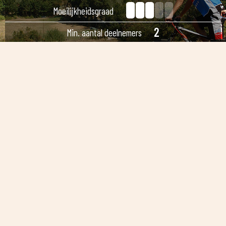
Moeilijkheidsgraad
2
Min. aantal deelnemers
Tour rate
Prijs per persoon
Proeverijen lokale producten
Klik hier voor meer informatie over deze
tour
"THE RIDE"
Toscane is een paradijs voor
mountainbiken