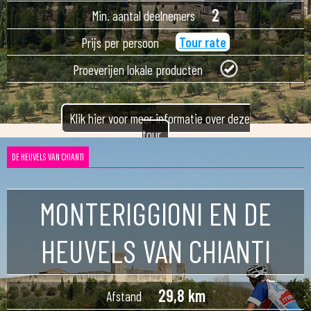
2
Min. aantal deelnemers
Tour rate
Prijs per persoon
Proeverijen lokale producten
Klik hier voor meer informatie over deze
tour
DE HEUVELS VAN CHIANTI
MONTERIGGIONI EN DE
HEUVELS VAN CHIANTI
29,8 km
Afstand