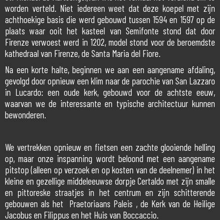
worden verteld. Niet iedereen weet dat deze koepel met zijn
achthoekige basis die werd gebouwd tussen 1594 en 1597 op de
plaats waar ooit het kasteel van Semifonte stond dat door
Firenze verwoest werd in 1202, model stond voor de beroemdste
kathedraal van Firenze, de Santa Maria del Fiore.
Na een korte halte, beginnen we aan een aangename afdaling,
gevolgd door opnieuw een klim naar de parochie van San Lazzaro
in Lucardo: een oude kerk, gebouwd voor de achtste eeuw,
waarvan we de interessante en typische architectuur kunnen
bewonderen.
We vertrekken opnieuw en fietsen een zachte glooiende helling
op, maar onze inspanning wordt beloond met een aangename
pitstop (alleen op verzoek en op kosten van de deelnemer) in het
kleine en gezellige middeleeuwse dorpje Certaldo met zijn smalle
en pittoreske straatjes in het centrum en zijn schitterende
gebouwen als het Praetoriaans Paleis , de Kerk van de Heilige
Jacobus en Filippus en het Huis van Boccaccio.