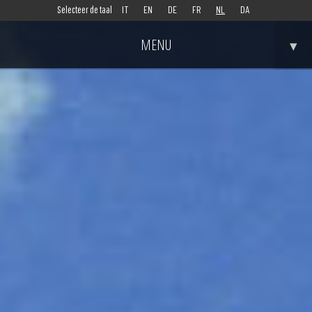
IT
EN
DE
FR
NL
DA
Selecteer de taal
MENU
▾