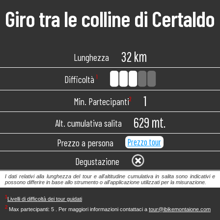
Giro tra le colline di Certaldo
32 km
Lunghezza
Difficoltà
¹
1
Min. Partecipanti
²
629 mt.
Alt. cumulativa salita
Prezzo tour
Prezzo a persona
Degustazione
I dati relativi alla lunghezza del tour e all'altitudine cumulativa in salita sono indicativi e
possono differire in base allo strumento o all'applicazione utilizzati per la misurazione.
¹
Livelli di difficoltà dei tour guidati
²
Max partecipanti: 5
. Per maggiori informazioni contattaci a
tour@ibikemontaione.com