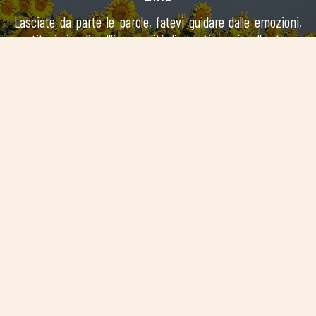
Lasciate da parte le parole, fatevi guidare dalle emozioni,
sentitevi piccoli nell’immensità di questi spazi e allo stesso
tempo come se per un attimo il mondo fosse vostro,
avvolti da quella particolare sensazione di pace e facendovi
stupire dalle bellezze che solo la campagna Toscana é in
grado di dare.
Guarda il video
Hai bisogno di una bicicletta?
Mountain bike tradizionale o elettrica?
Abbiamo quella giusta per voi!