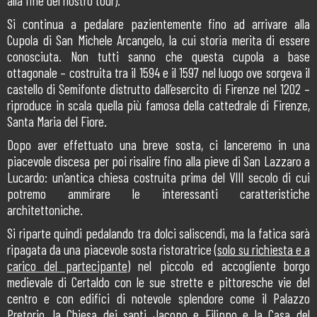
alla fine del nostro tour).
Si continua a pedalare pazientemente fino ad arrivare alla
Cupola di San Michele Arcangelo, la cui storia merita di essere
conosciuta. Non tutti sanno che questa cupola a base
ottagonale – costruita tra il 1594 e il 1597 nel luogo ove sorgeva il
castello di Semifonte distrutto dall’esercito di Firenze nel 1202 –
riproduce in scala quella più famosa della cattedrale di Firenze,
Santa Maria del Fiore.
Dopo aver effettuato una breve sosta, ci lanceremo in una
piacevole discesa per poi risalire fino alla pieve di San Lazzaro a
Lucardo: un’antica chiesa costruita prima del VIII secolo di cui
potremo ammirare le interessanti caratteristiche
architettoniche.
Si riparte quindi pedalando tra dolci saliscendi, ma la fatica sarà
ripagata da una piacevole sosta ristoratrice (
solo su richiesta e a
carico del partecipante
) nel piccolo ed accogliente borgo
medievale di Certaldo con le sue strette e pittoresche vie del
centro e con edifici di notevole splendore come il Palazzo
Pretorio, la Chiesa dei santi Jacopo e Filippo e la Casa del