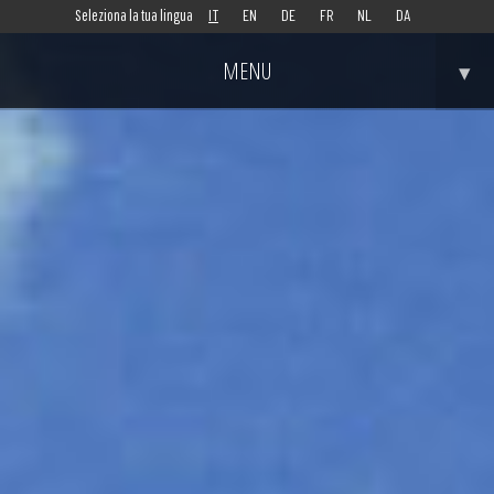
IT
EN
DE
FR
NL
DA
Seleziona la tua lingua
MENU
▾